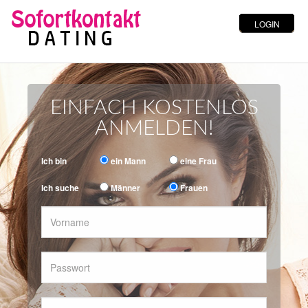
EINFACH KOSTENLOS
ANMELDEN!
Ich bin
ein Mann
eine Frau
Ich suche
Männer
Frauen